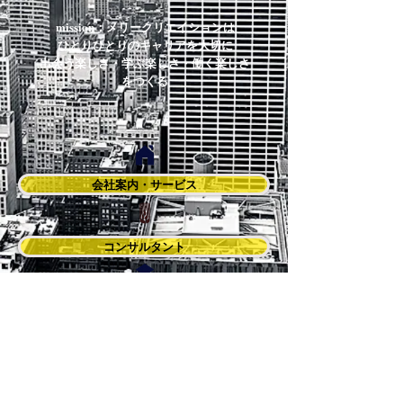
mission：メリークリエイションは
ひとりひとりのキャリア
を
大切に
出会う楽しさ・学ぶ楽しさ・働く楽しさ
をつくる
会社案内・サービス
コンサルタント
コンタクト
連絡先：e－mail
info@merry-creation.com